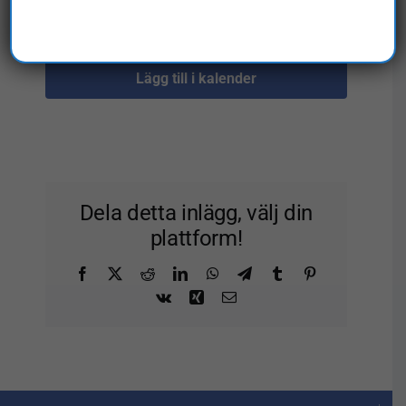
Lägg till i kalender
Dela detta inlägg, välj din
plattform!
Facebook
X
Reddit
LinkedIn
WhatsApp
Telegram
Tumblr
Pinterest
Vk
Xing
E-
post