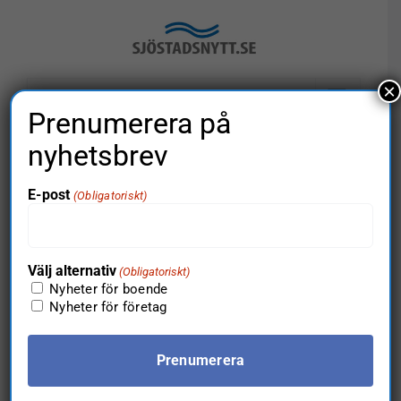
Fortsätt
till
innehållet
×
Gå till…
Prenumerera på
nyhetsbrev
×
E-post
(Obligatoriskt)
Detta event har redan ägt rum.
Välj alternativ
(Obligatoriskt)
Fannys väg 3
Nyheter för boende
Nyheter för företag
augusti 7-08:45