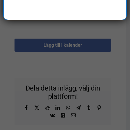
augusti 6-04:22
Lägg till i kalender
Dela detta inlägg, välj din
plattform!
Facebook
X
Reddit
LinkedIn
WhatsApp
Telegram
Tumblr
Pinterest
Vk
Xing
E-
post