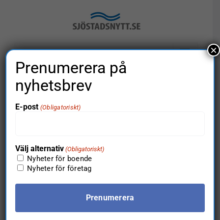
Fortsätt
till
innehållet
×
Gå till…
Prenumerera på
nyhetsbrev
×
E-post
(Obligatoriskt)
Detta event har redan ägt rum.
Välj alternativ
(Obligatoriskt)
Lugnets Alle
Nyheter för boende
Nyheter för företag
5