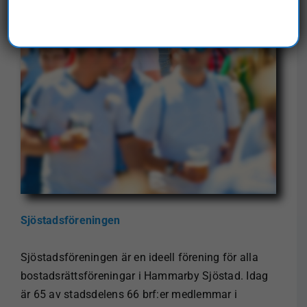
Sjöstadsföreningen
Sjöstadsföreningen är en ideell förening för alla
bostadsrättsföreningar i Hammarby Sjöstad. Idag
är 65 av stadsdelens 66 brf:er medlemmar i