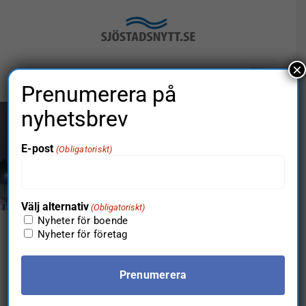
Fortsätt
till
innehållet
×
Gå till…
Prenumerera på
nyhetsbrev
Bostadsrätter
E-post
(Obligatoriskt)
Hem
Boende
Bostadsrätter
Välj alternativ
(Obligatoriskt)
Nyheter för boende
Nyheter för företag