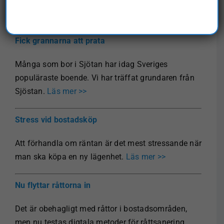
hand.
Läs mer >>
Fick grannarna att prata
Många som bor i Sjötan har idag Sveriges
populäraste boende. Vi har träffat grundaren från
Sjöstan.
Läs mer >>
Stress vid bostadsköp
Att förhandla om räntan är det mest stressande när
man ska köpa en ny lägenhet.
Läs mer >>
Nu flyttar råttorna in
Det är obehagligt med råttor i bostadsområden,
men nu testas digtala metoder för råttsanering.