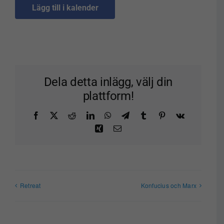
Lägg till i kalender
Dela detta inlägg, välj din
plattform!
Facebook
X
Reddit
LinkedIn
WhatsApp
Telegram
Tumblr
Pinterest
Vk
Xing
E-
post
Retreat
Konfucius och Marx