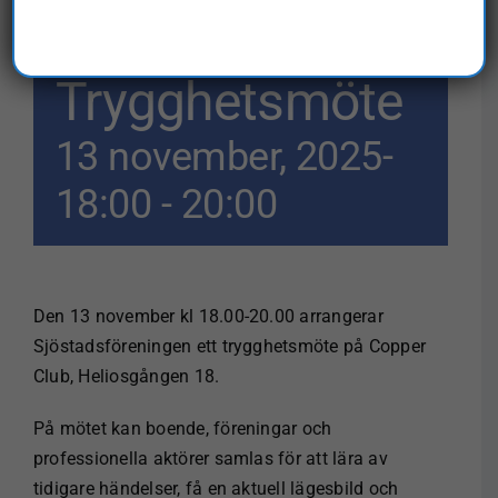
Trygghetsmöte
13 november, 2025-
18:00
-
20:00
Den 13 november kl 18.00-20.00 arrangerar
Sjöstadsföreningen ett trygghetsmöte på Copper
Club, Heliosgången 18.
På mötet kan boende, föreningar och
professionella aktörer samlas för att lära av
tidigare händelser, få en aktuell lägesbild och