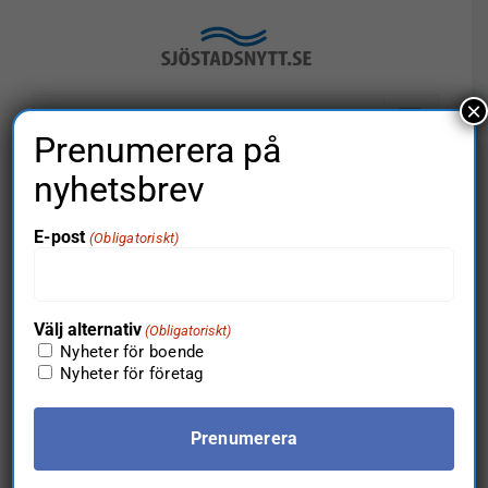
Fortsätt
till
innehållet
×
Gå till…
Prenumerera på
×
nyhetsbrev
Detta event har redan ägt rum.
E-post
(Obligatoriskt)
Välj alternativ
(Obligatoriskt)
Nyheter för boende
Nyheter för företag