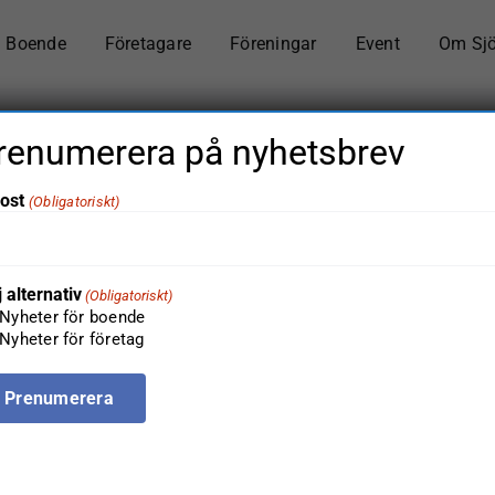
Boende
Företagare
Föreningar
Event
Om Sj
renumerera på nyhetsbrev
ost
(Obligatoriskt)
ytt lagkrav för brf:e
j alternativ
(Obligatoriskt)
Hem
Boende
Förening
Nytt lagkrav för brf:er
Nyheter för boende
Nyheter för företag
Föregående
Nästa