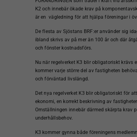
FÖRÄNDRINGEN som träder i kraft vid årsskifte
K2 och innebär ökade krav på komponentavskr
är en
vägledning för att hjälpa föreningar i ö
De flesta av Sjöstans BRF:er använder sig id
ibland skrivs av på mer än 100 år och där å
och fönster kostnadsförs.
Nu när regelverket K3 blir obligatoriskt krävs
kommer varje större del av fastigheten behöv
och förväntad livslängd.
Det nya regelverket K3 blir obligatoriskt för a
ekonomi, en korrekt beskrivning av fastigheten
Omställningen innebär därmed skärpta krav på 
underhållsbehov.
K3 kommer gynna både föreningens medlemmar 