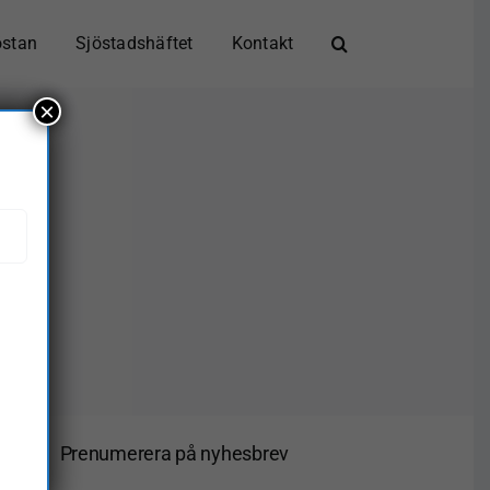
östan
Sjöstadshäftet
Kontakt
×
r
Prenumerera på nyhesbrev