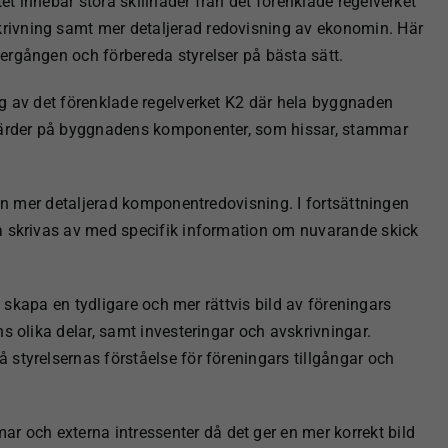
t innebär stora skillnader från det förenklade regelverket
ivning samt mer detaljerad redovisning av ekonomin. Här
vergången och förbereda styrelser på bästa sätt.
ag av det förenklade regelverket K2 där hela byggnaden
tgärder på byggnadens komponenter, som hissar, stammar
 en mer detaljerad komponentredovisning. I fortsättningen
a skrivas av med specifik information om nuvarande skick
tt skapa en tydligare och mer rättvis bild av föreningars
s olika delar, samt investeringar och avskrivningar.
styrelsernas förståelse för föreningars tillgångar och
och externa intressenter då det ger en mer korrekt bild