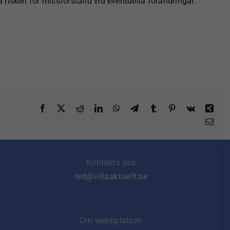
risken för missförstånd vid eventuella förändringar.
Facebook
X
Reddit
LinkedIn
WhatsApp
Telegram
Tumblr
Pinterest
Vk
Xin
E-
post
Kontakta oss
red@villaaktuellt.se
Om webbplatsen