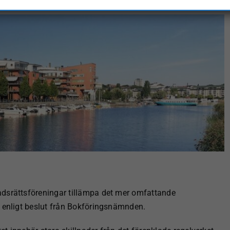
adsrättsföreningar tillämpa det mer omfattande
n enligt beslut från Bokföringsnämnden.