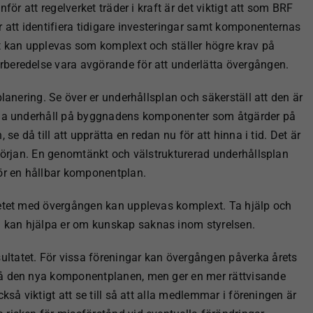
för att regelverket träder i kraft är det viktigt att som BRF
r att identifiera tidigare investeringar samt komponenternas
et kan upplevas som komplext och ställer högre krav på
beredelse vara avgörande för att underlätta övergången.
planering. Se över er underhållsplan och säkerställ att den är
dela underhåll på byggnadens komponenter som åtgärder på
se då till att upprätta en redan nu för att hinna i tid. Det är
 början. En genomtänkt och välstrukturerad underhållsplan
för en hållbar komponentplan.
betet med övergången kan upplevas komplext. Ta hjälp och
 kan hjälpa er om kunskap saknas inom styrelsen.
ltatet. För vissa föreningar kan övergången påverka årets
på den nya komponentplanen, men ger en mer rättvisande
kså viktigt att se till så att alla medlemmar i föreningen är