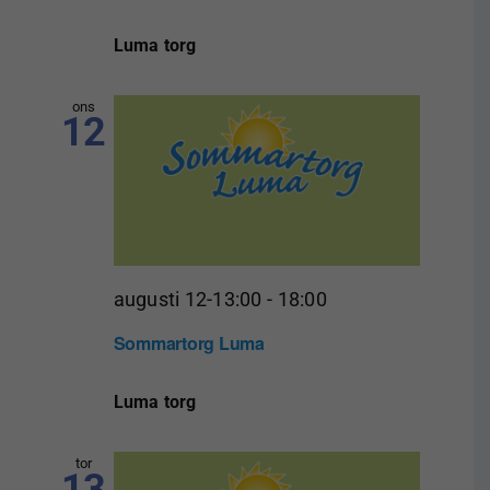
Luma torg
ons
12
augusti 12-13:00
-
18:00
Sommartorg Luma
Luma torg
tor
13