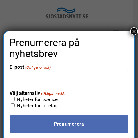
Fortsätt
till
innehållet
×
Gå till…
Prenumerera på
nyhetsbrev
E-post
(Obligatoriskt)
Event
Even
Kommande
Sök
Event
Lista
Välj
vyna
datum.
augusti 2026
Searc
Välj alternativ
(Obligatoriskt)
Nyheter för boende
mån
Nyheter för företag
10
and
Views