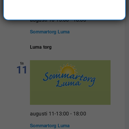
Navig
augusti 10-13:00
-
18:00
Sommartorg Luma
Luma torg
tis
11
augusti 11-13:00
-
18:00
Sommartorg Luma