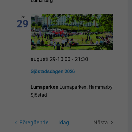
Luma torg
lör
29
augusti 29-10:00
-
21:30
Sjöstadsdagen 2026
Lumaparken
Lumaparken, Hammarby
Sjöstad
Event
Föregående
Idag
Nästa
Event