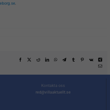
eborg.se
.
Facebook
X
Reddit
LinkedIn
WhatsApp
Telegram
Tumblr
Pinterest
Vk
Xin
E-
post
Kontakta oss
red@villaaktuellt.se