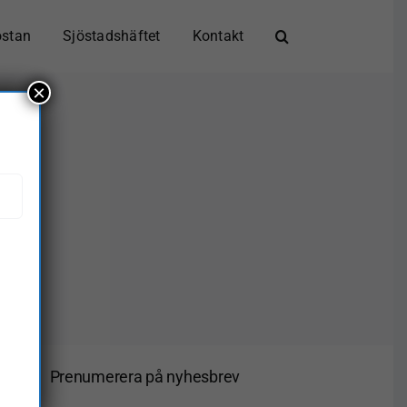
östan
Sjöstadshäftet
Kontakt
×
Prenumerera på nyhesbrev