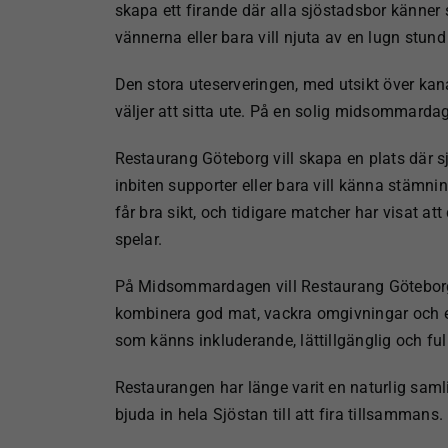
skapa ett firande där alla sjöstadsbor känn
vännerna eller bara vill njuta av en lugn stund 
Den stora uteserveringen
, med utsikt över ka
väljer att sitta ute. På en solig midsommardag
Restaurang Göteborg
vill skapa en plats där
inbiten supporter eller bara vill känna stäm
får bra sikt, och tidigare matcher har visat at
spelar.
På Midsommardagen
vill Restaurang Götebor
kombinera god mat, vackra omgivningar och 
som känns inkluderande, lättillgänglig och f
Restaurangen
har länge varit en naturlig sam
bjuda in hela Sjöstan till att fira tillsammans.