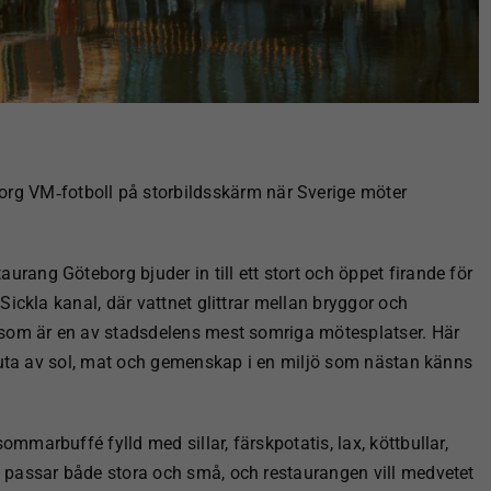
org VM‑fotboll på storbildsskärm när Sverige möter
staurang
Göteborg bjuder in till ett stort och öppet firande för
ickla kanal, där vattnet glittrar mellan bryggor och
 som är en av stadsdelens mest somriga mötesplatser.
Här
njuta av sol, mat och gemenskap i en miljö som nästan känns
mmarbuffé fylld med sillar, färskpotatis, lax, köttbullar,
 passar både stora och små, och restaurangen vill medvetet