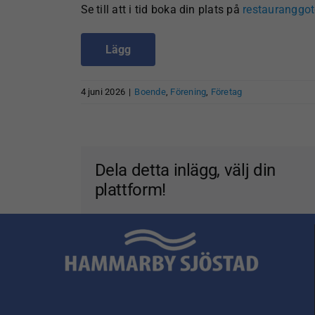
Se till att i tid boka din plats
på
restauranggot
Lägg
4 juni 2026
|
Boende
,
Förening
,
Företag
Dela detta inlägg, välj din
plattform!