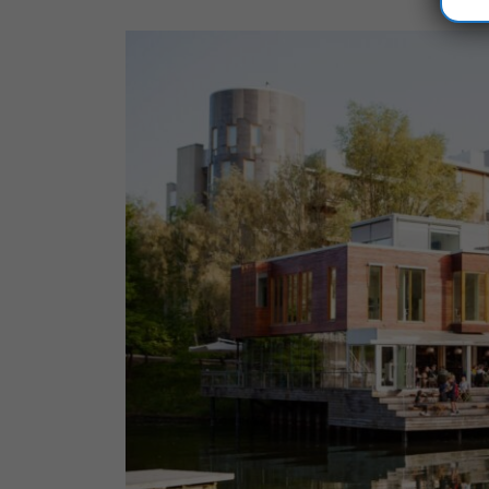
Visa
större
bild