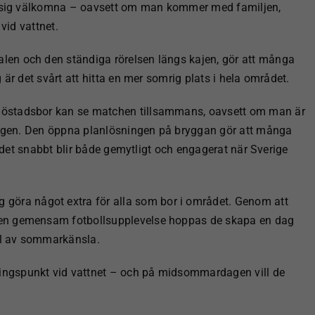
er sig välkomna – oavsett om man kommer med familjen,
vid vattnet.
nalen och den ständiga rörelsen längs kajen, gör att många
 är det svårt att hitta en mer somrig plats i hela området.
 sjöstadsbor kan se matchen tillsammans, oavsett om man är
ningen. Den öppna planlösningen på bryggan gör att många
t det snabbt blir både gemytligt och engagerat när Sverige
g göra något extra för alla som bor i området. Genom att
en gemensam fotbollsupplevelse hoppas de skapa en dag
ull av sommarkänsla.
lingspunkt vid vattnet – och på midsommardagen vill de