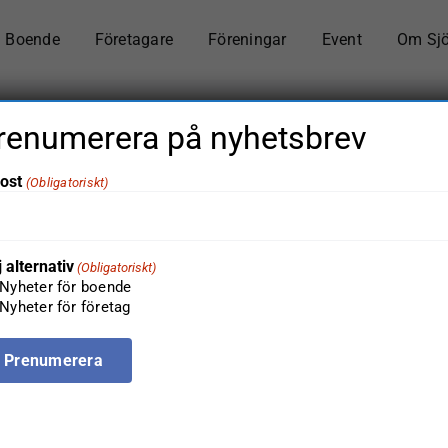
Boende
Företagare
Föreningar
Event
Om Sj
renumerera på nyhetsbrev
ost
(Obligatoriskt)
VM-fotboll i Sjöstan
j alternativ
(Obligatoriskt)
Hem
Boende
Förening
Företag
VM-fotboll i Sjöstan
Nyheter för boende
Nyheter för företag
Föregående
Nästa