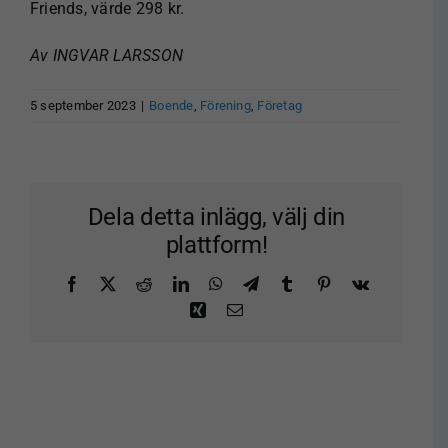
Friends, värde 298 kr.​
Av INGVAR LARSSON
5 september 2023
|
Boende
,
Förening
,
Företag
Dela detta inlägg, välj din
plattform!
Facebook
X
Reddit
LinkedIn
WhatsApp
Telegram
Tumblr
Pinterest
Vk
Xing
E-
post