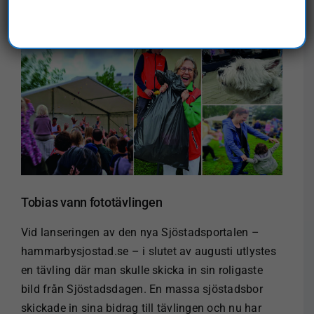
Visa
större
bild
Tobias vann fototävlingen
Vid lanseringen av den nya Sjöstadsportalen –
hammarbysjostad.se – i slutet av augusti utlystes
en tävling där man skulle skicka in sin roligaste
bild från Sjöstadsdagen. En massa sjöstadsbor
skickade in sina bidrag till tävlingen och nu har