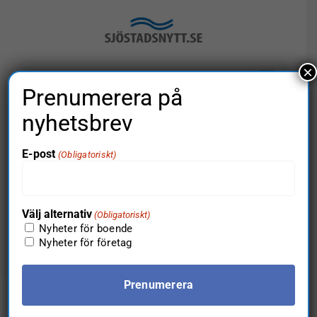
Fortsätt
till
innehållet
×
Gå till…
Prenumerera på
nyhetsbrev
Tobias vann
E-post
(Obligatoriskt)
fototävlingen
Välj alternativ
(Obligatoriskt)
Nyheter för boende
Nyheter för företag
Föregående
Nästa