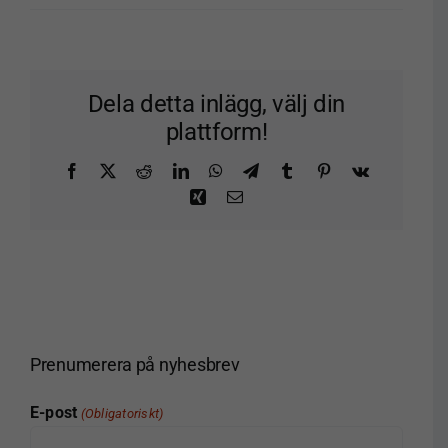
Dela detta inlägg, välj din
plattform!
Facebook
X
Reddit
LinkedIn
WhatsApp
Telegram
Tumblr
Pinterest
Vk
Xing
E-
post
Prenumerera på nyhesbrev
E-post
(Obligatoriskt)