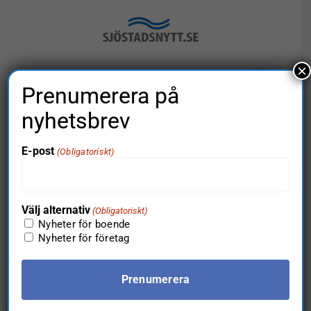
Fortsätt
till
innehållet
×
Gå till…
Prenumerera på
nyhetsbrev
Bästa platserna
E-post
(Obligatoriskt)
för dig och din
Välj alternativ
(Obligatoriskt)
Nyheter för boende
Nyheter för företag
hund