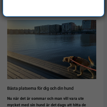
Föregående
Nästa
Visa
större
bild
Bästa platserna för dig och din hund
Nu när det är sommar och man vill vara ute
mycket med sin hund är det dags att hitta de